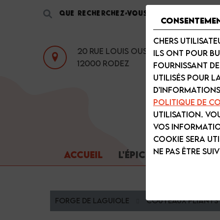
Consenteme
Chers utilisate
20 Rue Louis Oustry
Ils ont pour bu
12000
Rodez
fournissant de
utilisés pour l
d’informations
Politique de co
utilisation. Vo
vos information
cookie sera ut
ne pas être suivi
ACCUEIL
L'ÉPICERIE
FORGE D
Forge de Laguiole
Couteaux pliants