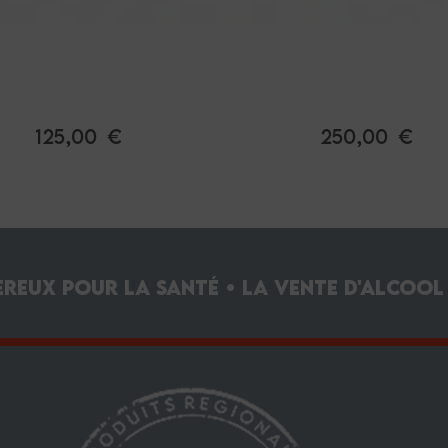
teau de Laguiole 9 cm
Couteau pliant avec t
e de corne noire, Forge
bouchon et poinçon en
de Laguiole
foncée, mitres lait
125,00 €
250,00 €
ereux pour la santé • La vente d'alcool 