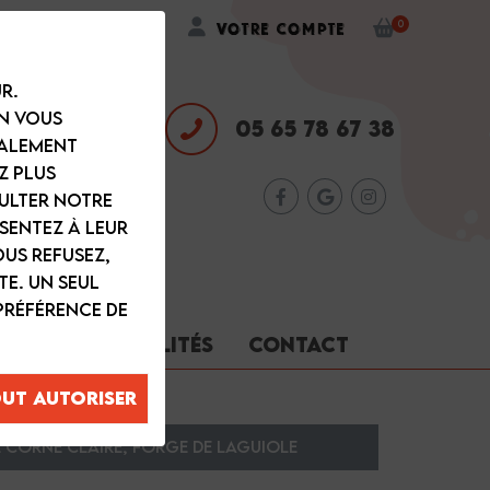
Wishlist
Votre compte
0
r.
en vous
05 65 78 67 38
galement
z plus
sulter notre
sentez à leur
ous refusez,
te. Un seul
préférence de
ARNIS
ACTUALITÉS
CONTACT
ut autoriser
 corne claire, Forge de Laguiole