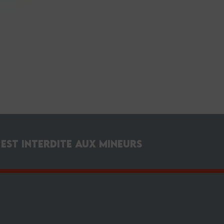
ire-
 corne
on
est interdite aux mineurs