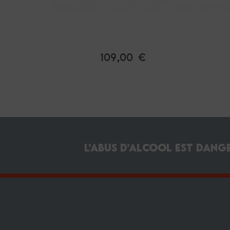
Couteau de Laguiole 9 cm bois
Cou
de rose, Forge de Laguiole
point
109,00 €
L’abus d’alcool est dang