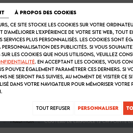
nt
À propos des cookies
urs, ce site stocke les cookies sur votre ordinateu
t d'améliorer l’expérience de votre site Web, tout 
s services plus personnalisés. Les cookies sont é
a personnalisation des publicités. Si vous souhaite
 sur les cookies que nous utilisons, veuillez con
nfidentialité
. En acceptant les cookies, vous con
us pouvez également paramétrer ces derniers. Si v
s ne seront pas suivies, au moment de visiter ce si
ilisé dans votre navigateur pour mémoriser votre 
.
E LAGUIOLE
ARTISAN DU FRUIT
PANIERS G
Tout refuser
Personnaliser
To
Tradition
Couteau de Laguiole 12 cm pointe de