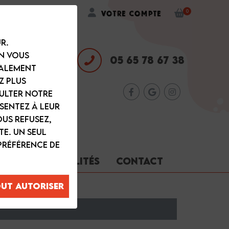
Wishlist
Votre compte
0
r.
en vous
05 65 78 67 38
galement
z plus
sulter notre
sentez à leur
ous refusez,
te. Un seul
préférence de
ARNIS
ACTUALITÉS
CONTACT
ut autoriser