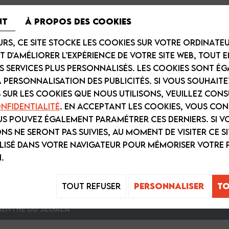
nt
À propos des cookies
urs, ce site stocke les cookies sur votre ordinateu
t d'améliorer l’expérience de votre site Web, tout 
s services plus personnalisés. Les cookies sont é
a personnalisation des publicités. Si vous souhaite
 sur les cookies que nous utilisons, veuillez con
nfidentialité
. En acceptant les cookies, vous con
us pouvez également paramétrer ces derniers. Si v
s ne seront pas suivies, au moment de visiter ce si
ilisé dans votre navigateur pour mémoriser votre 
.
E LAGUIOLE
ARTISAN DU FRUIT
PANIERS G
Tout refuser
Personnaliser
To
Menthe du Ségala