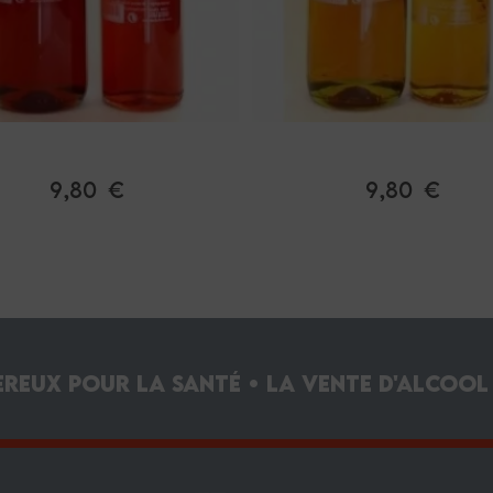
Sirop Fraise
Sirop de Gentiane
9,80 €
9,80 €
ereux pour la santé • La vente d'alcool 