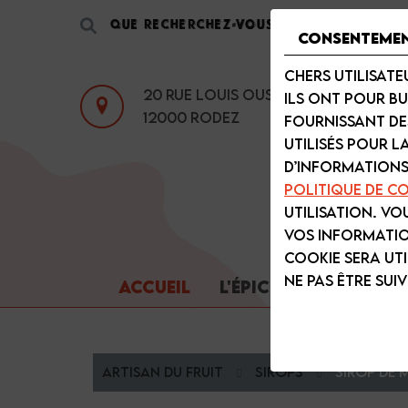
Consenteme
Chers utilisate
20 Rue Louis Oustry
Ils ont pour bu
12000
Rodez
fournissant de
utilisés pour l
d’informations
Politique de co
utilisation. Vo
vos information
cookie sera ut
ne pas être suivi
ACCUEIL
L'ÉPICERIE
FORGE D
Artisan du fruit
Sirops
Sirop de 